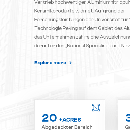
Vertrieb hochwertiger Aluminiumnitridpul
Keramikprodukte widmet. Aufgrund der
Forschungsleistungen der Universität für
Technologie Peking auf dem Gebiet des Al
das Unternehmen zahlreiche Auszeichnung
darunter den „National Specialised and New
Enterprise“, den „Ersten Preis des Natio
für Innovation und Unternehmertum“. New 
Explore more
Finals“, das „National High-Tech Enterprise
Hundert Plan Leading Talent Enterprise“. 
das Unternehmen die Zertifizierung nach
Qualitätsmanagementsystem ISO9001 un
Umweltmanagementsystem ISO14001 best
2
0
Hauptprodukten des Unternehmens gehör
+ACRES
Pulver, AlN-Granulat, AlN-Keramik-Mikroku
Abgedeckter Bereich
G