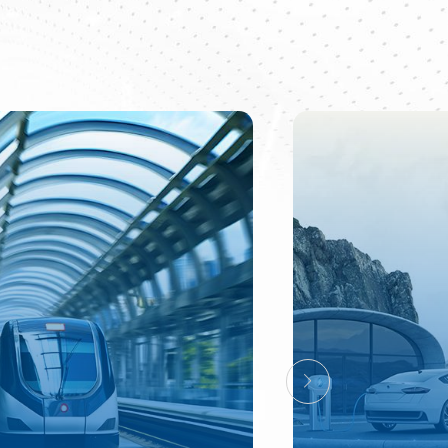
eignen sich für extreme
,
dwerkstoffe
Umgebungsbedingungen
wie hohe Temperaturen,
hr,
e
hohe Drücke und korrosive
rden
Bedingungen. Ihre
Anwendungsgebiete sind
vielfältig und umfassen
Bereiche wie Elektronik,
en.
Luft- und Raumfahrt,
r
Energiewirtschaft und
Biomedizin.
-
Kundenspezifische
Lösungen für das
WärmemanagementMaßgeschneiderte
Wärmeableitungs- und
Isolationsträger für 5G/6G-
RF-Geräte, GaN/SiC-