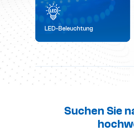
LED-Beleuchtung
Die Anwendung von ALN in der LED-
Beleuchtung Aluminiumnitrid-
Keramiksubstrat (AlN) ist ein weit
verbreitetes fortschrittliches
Keramikmaterial mit
hervorragender Wärmeleitfähigkeit
und mechanischen Eigenschaften,
das häufig als
Wärmeableitungssubstrat für LED-
Leuchten verwendet wird.1.Hohe
Suchen Sie n
Wärme...
hochwe