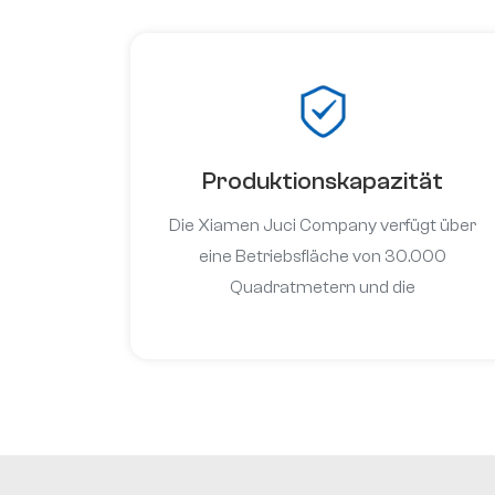
Produktionskapazität
Die Xiamen Juci Company verfügt über
eine Betriebsfläche von 30.000
Quadratmetern und die
Produktionswerkstatt ist mit 30 Sätzen
einzelner Sinteröfen sowie 8 Sätzen
fortschrittlicher kontinuierlicher
Sinteröfen mit einer
Produktionskapazität von bis zu 1.000
Tonnen Aluminium pro Jahr