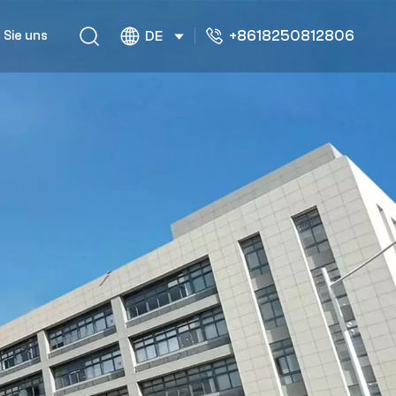
+8618250812806
 Sie uns
DE