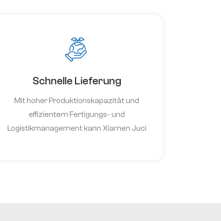
Lieferung
gewährleistet.Stabile
Versorgung im großen
MaßstabJährliche
Produktionskapazität von
über 200 Tonnen
Schnelle Lieferung
garantiert langfristige
Versorgungsstabilität und
Mit hoher Produktionskapazität und
Skalierbarkeit.
effizientem Fertigungs- und
Logistikmanagement kann Xiamen Juci
schnelle Lieferzeiten bieten, Kunden
dabei helfen, Projekte termingerecht
abzuschließen und die Gesamteffizienz
der Lieferkette zu verbessern.