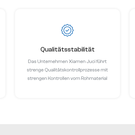
stabile Lieferkette.
Qualitätsstabilität
Das Unternehmen Xiamen Juci führt
strenge Qualitätskontrollprozesse mit
strengen Kontrollen vom Rohmaterial
bis zum fertigen Produkt ein, um
sicherzustellen, dass jede Charge von
Aluminiumnitridpulver und Keramik eine
stabile Leistung beibehält und hohe
Standards erfüllt.