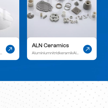
ALN Ceramics
ff
AluminiumnitridkeramikAls
neuartige anorganische,
nichtmetallische
Werkstoffe zeichnen sie
sich durch hohe Festigkeit,
Härte, Verschleißfestigkeit,
gute thermische Stabilität
und ausgezeichnete
h
Wärmeleitfähigkeit aus. Sie