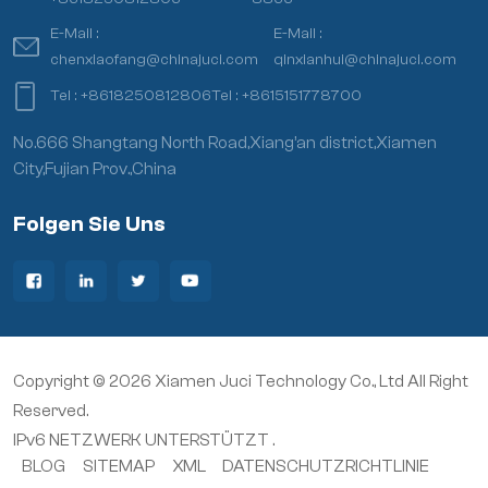
E-Mail :
E-Mail :
chenxiaofang@chinajuci.com
qinxianhui@chinajuci.com
Tel :
+8618250812806
Tel :
+8615151778700
No.666 Shangtang North Road,Xiang’an district,Xiamen
City,Fujian Prov.,China
Folgen Sie Uns
Copyright © 2026 Xiamen Juci Technology Co., Ltd All Right
Reserved.
IPv6 NETZWERK UNTERSTÜTZT .
BLOG
SITEMAP
XML
DATENSCHUTZRICHTLINIE