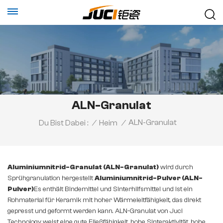
ALN-Granulat
ALN-Granulat
Du Bist Dabei :
/
Heim
/
Aluminiumnitrid-Granulat (ALN-Granulat)
wird durch
Sprühgranulation hergestellt
Aluminiumnitrid-Pulver (ALN-
Pulver)
Es enthält Bindemittel und Sinterhilfsmittel und ist ein
Rohmaterial für Keramik mit hoher Wärmeleitfähigkeit, das direkt
gepresst und geformt werden kann. ALN-Granulat von Juci
Technology weist eine gute Fließfähigkeit, hohe Sinteraktivität, hohe