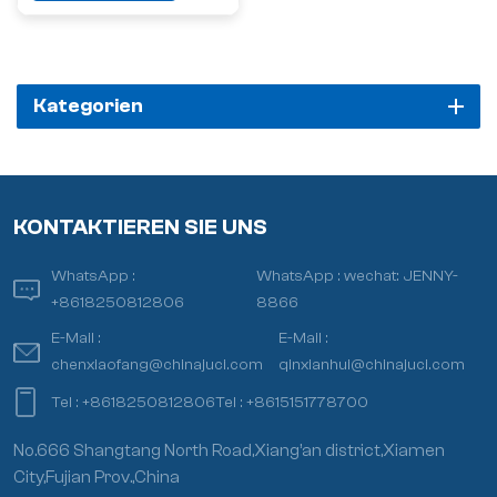
Kategorien
KONTAKTIEREN SIE UNS
WhatsApp :
WhatsApp :
wechat: JENNY-
+8618250812806
8866
E-Mail :
E-Mail :
chenxiaofang@chinajuci.com
qinxianhui@chinajuci.com
Tel :
+8618250812806
Tel :
+8615151778700
No.666 Shangtang North Road,Xiang’an district,Xiamen
City,Fujian Prov.,China