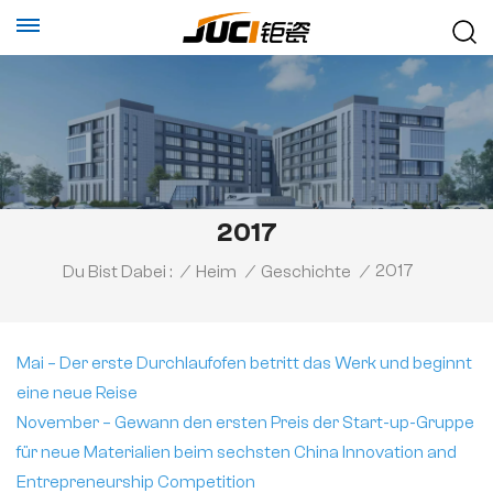
2017
2017
Du Bist Dabei :
/
Heim
/
Geschichte
/
Mai – Der erste Durchlaufofen betritt das Werk und beginnt
eine neue Reise
November – Gewann den ersten Preis der Start-up-Gruppe
für neue Materialien beim sechsten China Innovation and
Entrepreneurship Competition