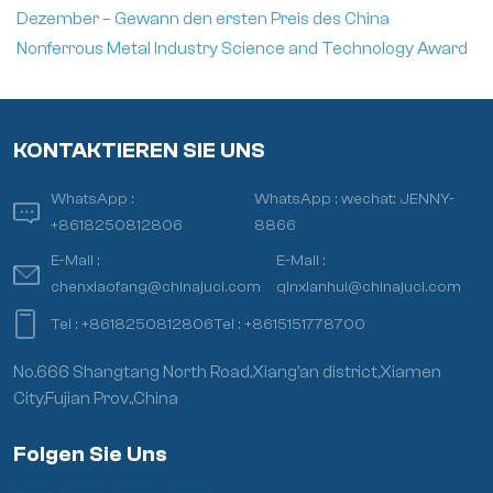
Dezember – Gewann den ersten Preis des China
Nonferrous Metal Industry Science and Technology Award
KONTAKTIEREN SIE UNS
WhatsApp :
WhatsApp :
wechat: JENNY-
+8618250812806
8866
E-Mail :
E-Mail :
chenxiaofang@chinajuci.com
qinxianhui@chinajuci.com
Tel :
+8618250812806
Tel :
+8615151778700
No.666 Shangtang North Road,Xiang’an district,Xiamen
City,Fujian Prov.,China
Folgen Sie Uns