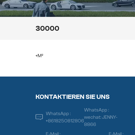
30000
+M²
KONTAKTIEREN SIE UNS
WhatsApp :
WhatsApp :
wechat: JENNY-
+8618250812806
8866
E-Mail :
E-Mail :