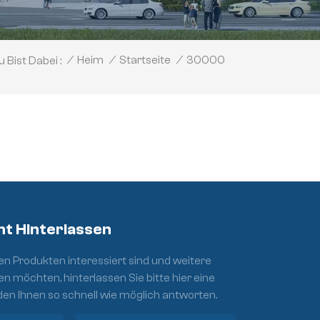
30000
/
Heim
/
Startseite
/
 Bist Dabei :
ht Hinterlassen
n Produkten interessiert sind und weitere
en möchten, hinterlassen Sie bitte hier eine
den Ihnen so schnell wie möglich antworten.