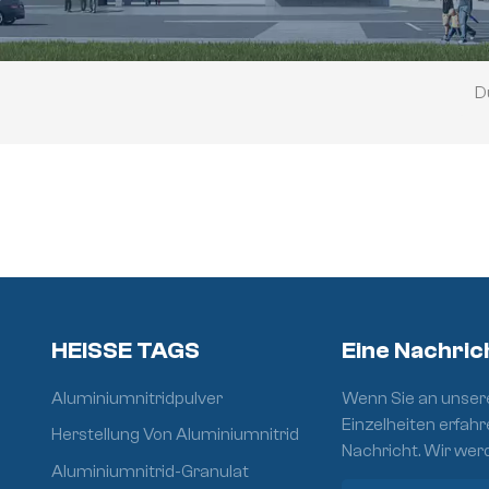
Du
HEISSE TAGS
Eine Nachric
Aluminiumnitridpulver
Wenn Sie an unsere
Einzelheiten erfahr
Herstellung Von Aluminiumnitrid
Nachricht. Wir wer
Aluminiumnitrid-Granulat