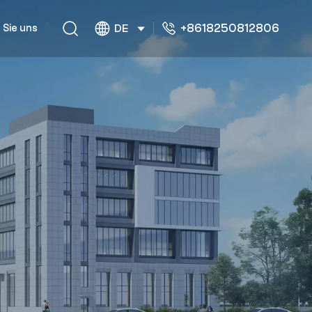
+8618250812806
 Sie uns
DE