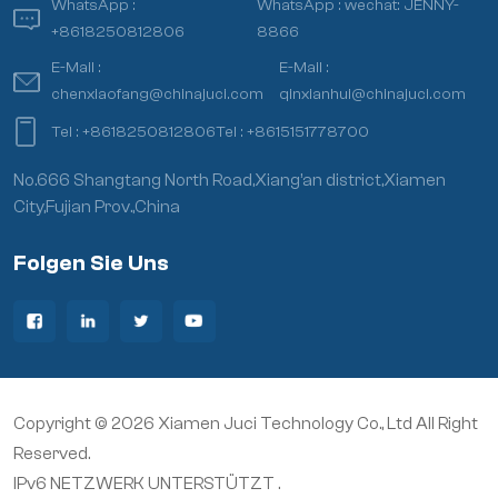
WhatsApp :
WhatsApp :
wechat: JENNY-
+8618250812806
8866
E-Mail :
E-Mail :
chenxiaofang@chinajuci.com
qinxianhui@chinajuci.com
Tel :
+8618250812806
Tel :
+8615151778700
No.666 Shangtang North Road,Xiang’an district,Xiamen
City,Fujian Prov.,China
Folgen Sie Uns
Copyright © 2026 Xiamen Juci Technology Co., Ltd All Right
Reserved.
IPv6 NETZWERK UNTERSTÜTZT .