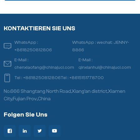
KONTAKTIEREN SIE UNS
WhatsApp :
WhatsApp :
wechat: JENNY-
+8618250812806
8866
E-Mail :
E-Mail :
chenxiaofang@chinajuci.com
qinxianhui@chinajuci.com
Tel :
+8618250812806
Tel :
+8615151778700
No.666 Shangtang North Road,Xiang’an district,Xiamen
City,Fujian Prov.,China
Folgen Sie Uns