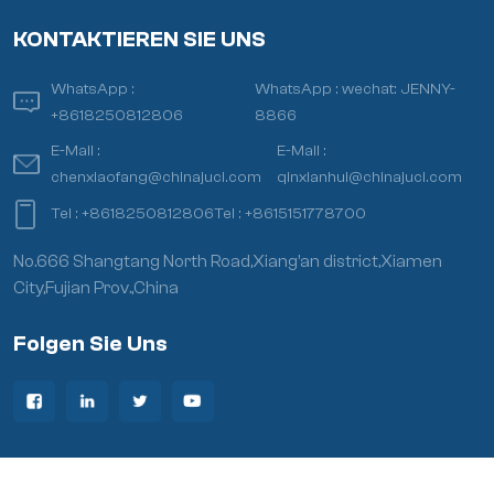
KONTAKTIEREN SIE UNS
WhatsApp :
WhatsApp :
wechat: JENNY-
+8618250812806
8866
E-Mail :
E-Mail :
chenxiaofang@chinajuci.com
qinxianhui@chinajuci.com
Tel :
+8618250812806
Tel :
+8615151778700
No.666 Shangtang North Road,Xiang’an district,Xiamen
City,Fujian Prov.,China
Folgen Sie Uns