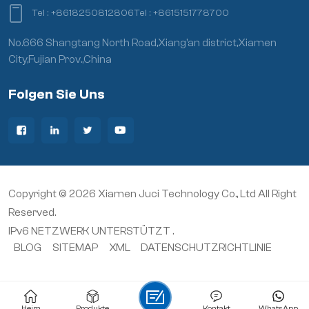
Tel :
+8618250812806
Tel :
+8615151778700
No.666 Shangtang North Road,Xiang’an district,Xiamen
City,Fujian Prov.,China
Folgen Sie Uns
Copyright © 2026 Xiamen Juci Technology Co., Ltd All Right
Reserved.
IPv6 NETZWERK UNTERSTÜTZT .
BLOG
SITEMAP
XML
DATENSCHUTZRICHTLINIE
Heim
Produkte
Kontakt
WhatsApp