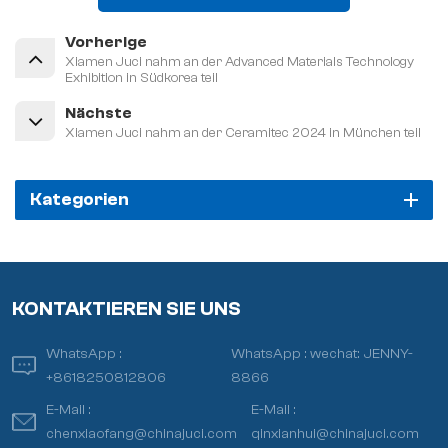
Vorherige
Xiamen Juci nahm an der Advanced Materials Technology
Exhibition in Südkorea teil
Nächste
Xiamen Juci nahm an der Ceramitec 2024 in München teil
Kategorien
KONTAKTIEREN SIE UNS
WhatsApp :
WhatsApp :
wechat: JENNY-
+8618250812806
8866
E-Mail :
E-Mail :
chenxiaofang@chinajuci.com
qinxianhui@chinajuci.com