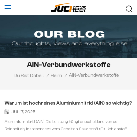
AlN-Verbundwerkstoffe
AlN-Verbundwerkstoffe
Du Bist Dabei :
/
Heim
/
Warum ist hochreines Aluminiumnitrid (AlN) so wichtig?
JUL 17, 2025
Aluminiumnitrid (AlN) Die Leistung hängt entscheidend von der
Reinheit ab, insbesondere vom Gehalt an Sauerstoff (O), Kohlenstoff
(C) und Metallverunreinigungen (Fe, Na usw.).