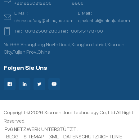
+8618250812806
8866
E-Mail :
E-Mail :
chenxiaofang@chinajuci.com
qinxianhui@chinajuci.com
Tel :
+8618250812806
Tel :
+8615151778700
No.666 Shangtang North Road,Xiang’an district,Xiamen
City,Fujian Prov.,China
Folgen Sie Uns
Copyright © 2026 Xiamen Juci Technology Co., Ltd All Right
Reserved.
IPv6 NETZWERK UNTERSTÜTZT .
BLOG
SITEMAP
XML
DATENSCHUTZRICHTLINIE