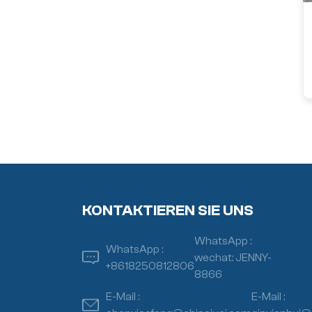
KONTAKTIEREN SIE UNS
WhatsApp :
WhatsApp :
wechat: JENNY-
+8618250812806
8866
E-Mail :
E-Mail :