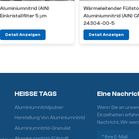
Aluminiumnitrid (AlN)
Wärmeleitender Füllsto
Einkristallfilter 5 µm
Aluminiumnitrid (AlN) C
24304-00-5
Detail Anzeigen
Detail Anzeigen
HEISSE TAGS
Eine Nachric
Aluminiumnitridpulver
Wenn Sie an unsere
Einzelheiten erfahr
Herstellung Von Aluminiumnitrid
Nachricht. Wir wer
Aluminiumnitrid-Granulat
Aluminiumnitrid-Füllstoff