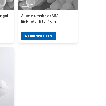
ngal -
Aluminiumnitrid (AlN)
Einkristallfilter 1 um
Detail Anzeigen