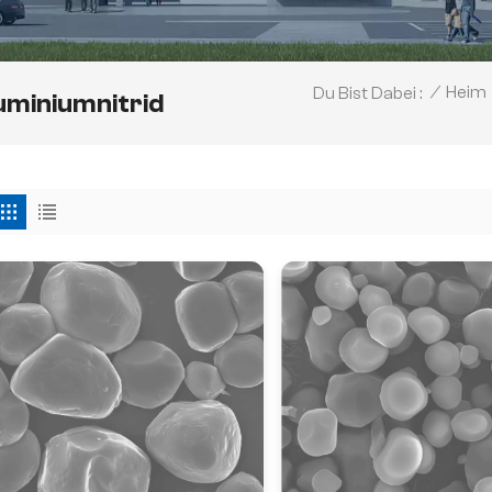
/
Heim
Du Bist Dabei :
uminiumnitrid