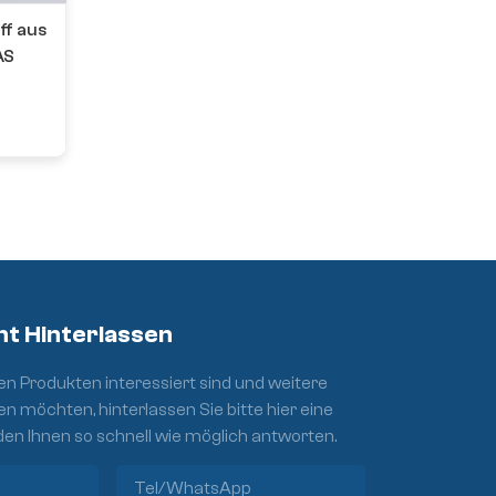
ff aus
AS
ht Hinterlassen
n Produkten interessiert sind und weitere
en möchten, hinterlassen Sie bitte hier eine
den Ihnen so schnell wie möglich antworten.