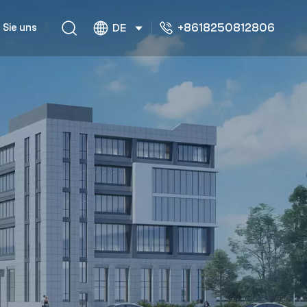
+8618250812806
 Sie uns
DE