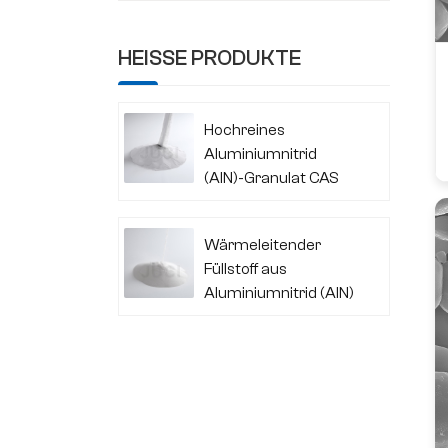
HEISSE PRODUKTE
Hochreines
Aluminiumnitrid
(AlN)-Granulat CAS
24304-00-5
Wärmeleitender
Füllstoff aus
Aluminiumnitrid (AlN)
CAS 24304-00-5