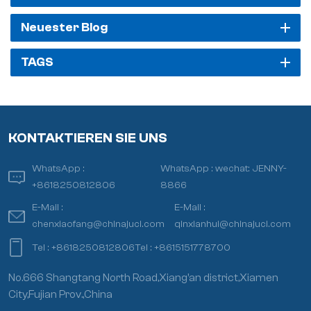
Neuester Blog
TAGS
KONTAKTIEREN SIE UNS
WhatsApp :
WhatsApp :
wechat: JENNY-
+8618250812806
8866
E-Mail :
E-Mail :
chenxiaofang@chinajuci.com
qinxianhui@chinajuci.com
Tel :
+8618250812806
Tel :
+8615151778700
No.666 Shangtang North Road,Xiang’an district,Xiamen
City,Fujian Prov.,China