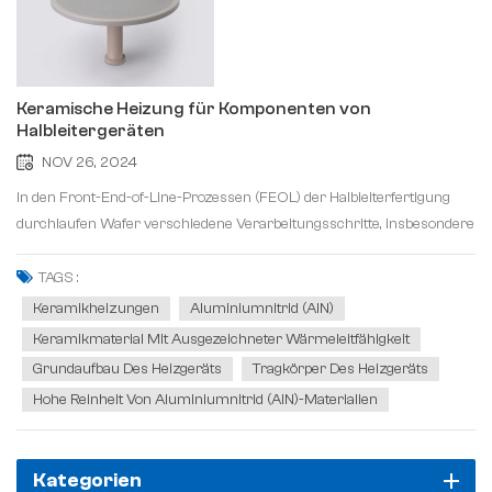
Keramische Heizung für Komponenten von
Halbleitergeräten
NOV 26, 2024
In den Front-End-of-Line-Prozessen (FEOL) der Halbleiterfertigung
durchlaufen Wafer verschiedene Verarbeitungsschritte, insbesondere
das Erhitzen auf eine bestimmte Temperatur mit strengen
Anforderungen, da die Temperaturgleichmäßigkeit einen
TAGS :
entscheidenden Einfluss auf die Produktausbeut...
Keramikheizungen
Aluminiumnitrid (AlN)
Keramikmaterial Mit Ausgezeichneter Wärmeleitfähigkeit
Grundaufbau Des Heizgeräts
Tragkörper Des Heizgeräts
Hohe Reinheit Von Aluminiumnitrid (AlN)-Materialien
Kategorien