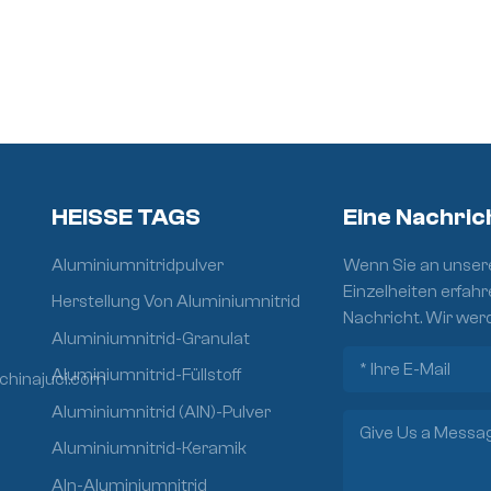
HEISSE TAGS
Eine Nachric
Aluminiumnitridpulver
Wenn Sie an unsere
Einzelheiten erfahr
Herstellung Von Aluminiumnitrid
Nachricht. Wir wer
Aluminiumnitrid-Granulat
Aluminiumnitrid-Füllstoff
chinajuci.com
Aluminiumnitrid (AlN)-Pulver
Aluminiumnitrid-Keramik
Aln-Aluminiumnitrid