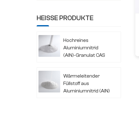
HEISSE PRODUKTE
Hochreines
Aluminiumnitrid
(AlN)-Granulat CAS
24304-00-5
Wärmeleitender
Füllstoff aus
Aluminiumnitrid (AlN)
CAS 24304-00-5