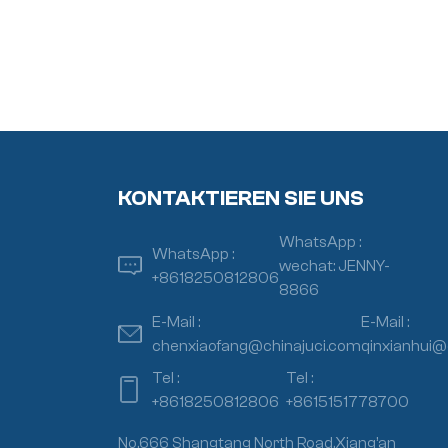
KONTAKTIEREN SIE UNS
WhatsApp :
WhatsApp :
wechat: JENNY-
+8618250812806
8866
E-Mail :
E-Mail :
chenxiaofang@chinajuci.com
qinxianhui@
Tel :
Tel :
+8618250812806
+8615151778700
No.666 Shangtang North Road,Xiang’an