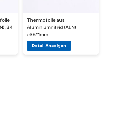
olie
Thermofolie aus
N), 34
Aluminiumnitrid (ALN)
φ35*1mm
Detail Anzeigen