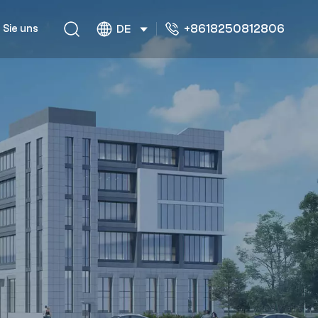
+8618250812806
 Sie uns
DE