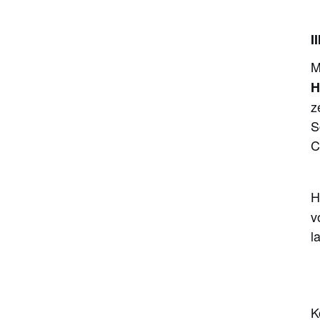
tatsächlich verwendet werden?
I
M
H
TAGS
z
S
AlN-Oberflächenmodifikation
C
Feuchtigkeitsbeständige
AlN-Behandlung
H
Silanbehandeltes
v
Aluminiumnitrid
l
AlN-Füllstoff für
Wärmeleitpaste
6. AlN-Füllstoff für
K
Wärmeleitpads