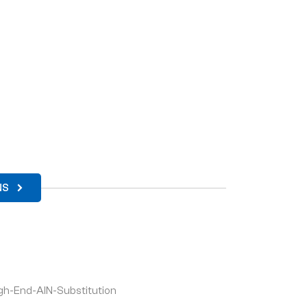
NS
igh-End-AlN-Substitution