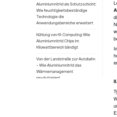
L
Aluminiumnitrid als Schutzschicht:
A
Wie feuchtigkeitsbeständige
d
Technologie die
N
Anwendungsbereiche erweitert
w
Kühlung von KI-Computing: Wie
b
Aluminiumnitrid Chips im
I
Kilowattbereich bändigt
h
Von der Landstraße zur Autobahn
e
– Wie Aluminiumnitrid das
Wärmemanagement
revolutioniert
I
Umstrukturierung der globalen
T
Lieferkette für Aluminiumnitrid
W
u
Kann eine wenige Dollar teure
E
Aluminiumnitrid-Keramikplatte