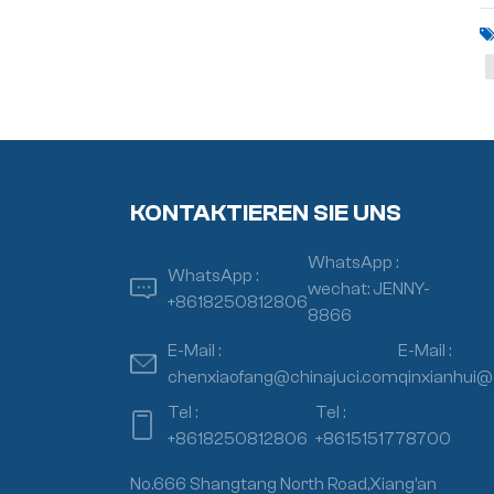
KONTAKTIEREN SIE UNS
WhatsApp :
WhatsApp :
wechat: JENNY-
+8618250812806
8866
E-Mail :
E-Mail :
chenxiaofang@chinajuci.com
qinxianhui@
Tel :
Tel :
+8618250812806
+8615151778700
No.666 Shangtang North Road,Xiang’an