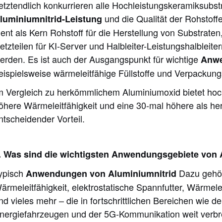
etztendlich konkurrieren alle Hochleistungskeramiksubst
und die Qualität der Rohstoff
luminiumnitrid-Leistung
ient als Kern
Rohstoff
für die Herstellung von Substraten
etzteilen für KI-Server und Halbleiter-Leistungshalbleite
erden. Es ist auch der Ausgangspunkt für wichtige
Anwe
eispielsweise wärmeleitfähige Füllstoffe und Verpackun
m Vergleich zu herkömmlichem Aluminiumoxid bietet hoch
öhere Wärmeleitfähigkeit und eine 30-mal höhere als her
ntscheidender Vorteil.
I. Was sind die wichtigsten Anwendungsgebiete von 
ypisch
Dazu gehör
Anwendungen von Aluminiumnitrid
ärmeleitfähigkeit, elektrostatische Spannfutter, Wärmel
nd vieles mehr – die in fortschrittlichen Bereichen wie 
nergiefahrzeugen und der 5G-Kommunikation weit verbrei