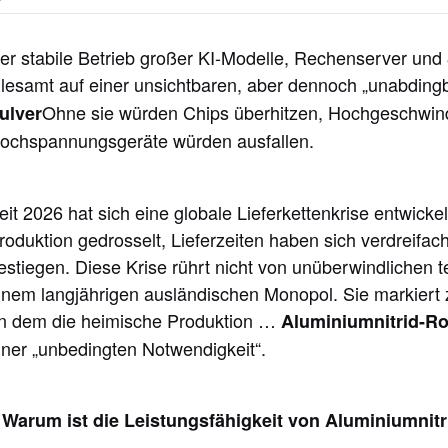
er stabile Betrieb großer KI-Modelle, Rechenserver und
llesamt auf einer unsichtbaren, aber dennoch „unabding
Ohne sie würden Chips überhitzen, Hochgeschwind
ulver
ochspannungsgeräte würden ausfallen.
eit 2026 hat sich eine globale Lieferkettenkrise entwic
roduktion gedrosselt, Lieferzeiten haben sich verdreifa
estiegen. Diese Krise rührt nicht von unüberwindlichen
inem langjährigen ausländischen Monopol. Sie markier
n dem die heimische Produktion …
Aluminiumnitrid-Ro
iner „unbedingten Notwendigkeit“.
. Warum ist die Leistungsfähigkeit von Aluminiumnit