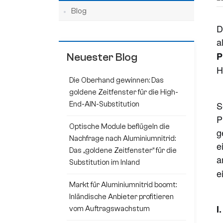
Blog
D
a
P
Neuester Blog
H
Die Oberhand gewinnen: Das
goldene Zeitfenster für die High-
S
End-AlN-Substitution
P
Optische Module beflügeln die
g
Nachfrage nach Aluminiumnitrid:
e
Das „goldene Zeitfenster“ für die
a
Substitution im Inland
e
Markt für Aluminiumnitrid boomt:
Inländische Anbieter profitieren
I
vom Auftragswachstum