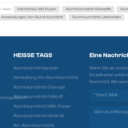
Hochreines AlN-Pulver
Aluminiumnitrid-Rohstoffe
Alum
TAGS :
Anwendungen Von Aluminiumnitrid
Aluminiumnitrid-Lieferanten
HEISSE TAGS
Eine Nachric
Aluminiumnitridpulver
Wenn Sie an unsere
Einzelheiten erfahr
Herstellung Von Aluminiumnitrid
Nachricht. Wir wer
Aluminiumnitrid-Granulat
Aluminiumnitrid-Füllstoff
chinajuci.com
Aluminiumnitrid (AlN)-Pulver
Aluminiumnitrid-Keramik
Aln-Aluminiumnitrid