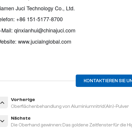
iamen Juci Technology Co., Ltd.
elefon: +86 151-5177-8700
-Mail: qinxianhui@chinajuci.com
ebsite: www.jucialnglobal.com
KONTAKTIEREN SIE U
Vorherige
Oberflächenbehandlung von Aluminiumnitrid(Aln)-Pulver
Nächste
Die Oberhand gewinnen: Das goldene Zeitfenster für die H