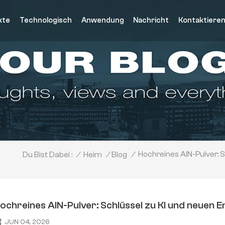
kte
Technologisch
Anwendung
Nachricht
Kontaktieren
Hochreines AlN-Pulver: 
/
Heim
/
Blog
/
Du Bist Dabei :
ochreines AlN-Pulver: Schlüssel zu KI und neuen 
JUN 04, 2026