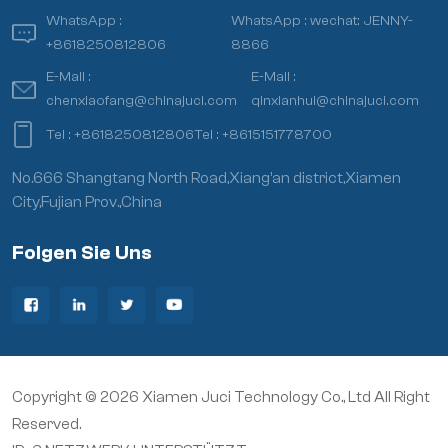
WhatsApp :
WhatsApp :
wechat: JENNY-
+8618250812806
8866
E-Mail :
E-Mail :
chenxiaofang@chinajuci.com
qinxianhui@chinajuci.com
Tel :
+8618250812806
Tel :
+8615151778700
No.666 Shangtang North Road,Xiang’an district,Xiamen
City,Fujian Prov.,China
Folgen Sie Uns
Copyright © 2026 Xiamen Juci Technology Co., Ltd All Right
Reserved.