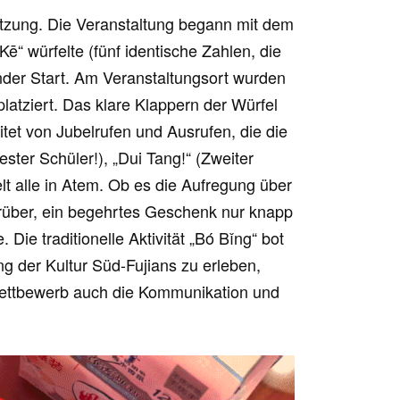
itzung. Die Veranstaltung begann mit dem
ē“ würfelte (fünf identische Zahlen, die
ender Start. Am Veranstaltungsort wurden
latziert. Das klare Klappern der Würfel
tet von Jubelrufen und Ausrufen, die die
ster Schüler!), „Dui Tang!“ (Zweiter
ielt alle in Atem. Ob es die Aufregung über
arüber, ein begehrtes Geschenk nur knapp
Die traditionelle Aktivität „Bó Bǐng“ bot
ng der Kultur Süd-Fujians zu erleben,
Wettbewerb auch die Kommunikation und