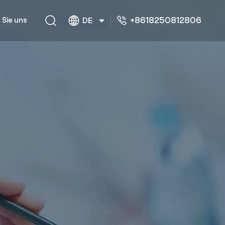
+8618250812806
 Sie uns
DE