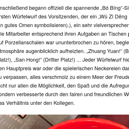
nschließend begann offiziell die spannende „Bó Bǐng“-S
rsten Würfelwurf des Vorsitzenden, der ein „Wǔ Zǐ Dēng K
in gutes Omen symbolisieren).
), ein sehr vielversprech
lle Mitarbeiter entsprechend ihren Aufgaben an Tischen p
uf Porzellanschalen war ununterbrochen zu hören, beglei
tmosphäre augenblicklich aufheizten. „Zhuang Yuan!“ (Be
latz!), „San Hong!“ (Dritter Platz!) ... Jeder Würfelwurf h
en Hauptpreis war oder die spielerischen Neckereien d
u verpassen, alles verschmolz zu einem Meer der Freude. 
icht nur allen die Möglichkeit, den Spaß und die Aufregu
ondern verbesserte durch den fairen und freundlichen 
as Verhältnis unter den Kollegen.