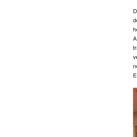
D
d
h
A
t
v
n
E