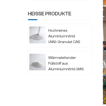
HEISSE PRODUKTE
Hochreines
Aluminiumnitrid
(AlN)-Granulat CAS
24304-00-5
Wärmeleitender
Füllstoff aus
Aluminiumnitrid (AlN)
CAS 24304-00-5