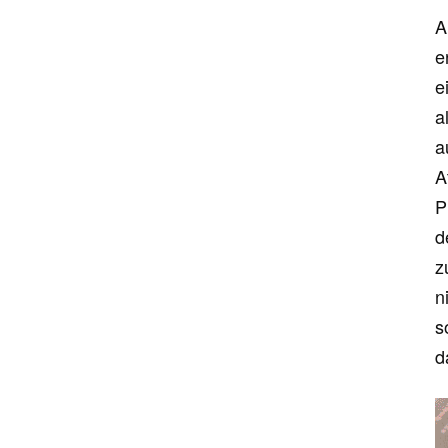
A
e
e
a
a
A
P
d
z
n
s
d