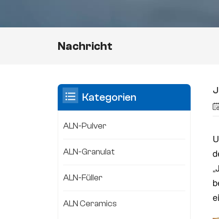
Nachricht
J
Kategorien
ALN-Pulver
U
ALN-Granulat
d
„
ALN-Füller
b
e
ALN Ceramics