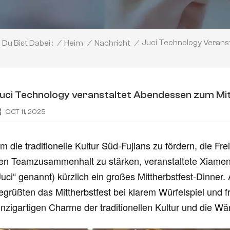
Juci Technology Verans
/
Heim
/
Nachricht
/
Du Bist Dabei :
uci Technology veranstaltet Abendessen zum Mi
OCT 11, 2025
m die traditionelle Kultur Süd-Fujians zu fördern, die Fre
en Teamzusammenhalt zu stärken, veranstaltete Xiamen 
Juci“ genannt) kürzlich ein großes Mittherbstfest-Dinner
egrüßten das Mittherbstfest bei klarem Würfelspiel und 
inzigartigen Charme der traditionellen Kultur und die Wä