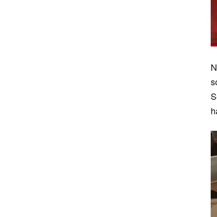
N
s
S
h