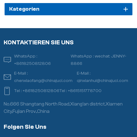
Kategorien
KONTAKTIEREN SIE UNS
WhatsApp :
WhatsApp :
wechat: JENNY-
+8618250812806
8866
E-Mail :
E-Mail :
chenxiaofang@chinajuci.com
qinxianhui@chinajuci.com
Tel :
+8618250812806
Tel :
+8615151778700
No.666 Shangtang North Road,Xiang’an district,Xiamen
City,Fujian Prov.,China
Folgen Sie Uns