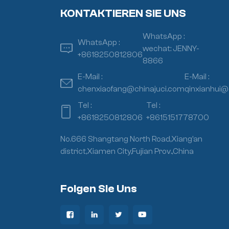
KONTAKTIEREN SIE UNS
WhatsApp :
WhatsApp :
wechat: JENNY-
+8618250812806
8866
E-Mail :
E-Mail :
chenxiaofang@chinajuci.com
qinxianhui@
Tel :
Tel :
+8618250812806
+8615151778700
No.666 Shangtang North Road,Xiang’an
district,Xiamen City,Fujian Prov.,China
Folgen Sie Uns