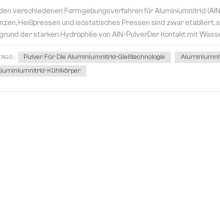
den verschiedenen Formgebungsverfahren für Aluminiumnitrid (AlN
nzen, Heißpressen und isostatisches Pressen sind zwar etabliert, 
grund der starken Hydrophilie von AlN-PulverDer Kontakt mit Wasser
Pulver Für Die Aluminiumnitrid-Gießtechnologie
Aluminiumnit
TAGS :
luminiumnitrid-Kühlkörper