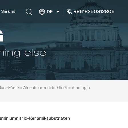
+8618250812806
 Sie uns
DE
lver Für Die Aluminiumnitrid-Gießtechnologie
Aluminiumnitrid-Keramiksubstraten