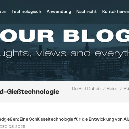
kte
Technologisch
Anwendung
Nachricht
Kontaktieren
Pu
/
Heim
/
Du Bist Dabei :
id-Gießtechnologie
dgießen: Eine Schlüsseltechnologie für die Entwicklung von 
DEC 03, 2025