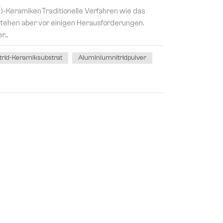
)-KeramikenTraditionelle Verfahren wie das
stehen aber vor einigen Herausforderungen.
...
rid-Keramiksubstrat
Aluminiumnitridpulver