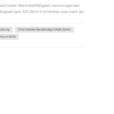
sehr hoher Wärmeleitfähigkeit, hervorragender
fähigkeit kann 320 W/m-K erreichen, was mehr als
pfung
Chemikalienbeständige Materialien
iniumnitrid