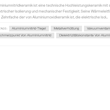
miniumnitridkeramik ist eine technische Hochleistungskeramik mit 
ktrischer Isolierung und mechanischer Festigkeit. Seine Wärmeleit
 Zehnfache der von Aluminiumoxidkeramik ist, die elektrische Isol...
Aluminiumnitrid-Tiegel
Metallverhüttung
Vakuumverdam
TAGS :
chmelzpunkt Von Aluminiumnitrid
Dielektrizitätskonstante Von Alum