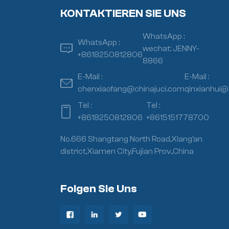
KONTAKTIEREN SIE UNS
WhatsApp :
WhatsApp :
wechat: JENNY-
+8618250812806
8866
E-Mail :
E-Mail :
chenxiaofang@chinajuci.com
qinxianhui@
Tel :
Tel :
+8618250812806
+8615151778700
No.666 Shangtang North Road,Xiang’an
district,Xiamen City,Fujian Prov.,China
Folgen Sie Uns