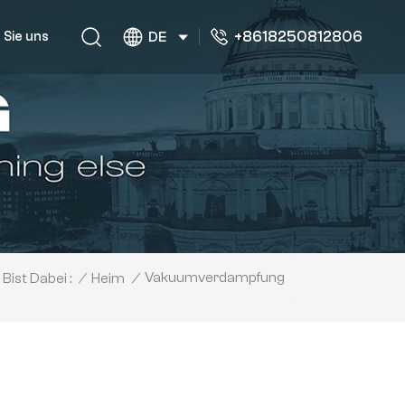
+8618250812806
 Sie uns
DE
Vakuumverdampfung
/
Heim
/
Bist Dabei :