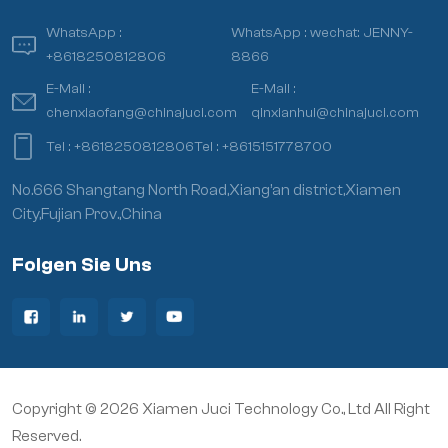
WhatsApp :
WhatsApp :
wechat: JENNY-
+8618250812806
8866
E-Mail :
E-Mail :
chenxiaofang@chinajuci.com
qinxianhui@chinajuci.com
Tel :
+8618250812806
Tel :
+8615151778700
No.666 Shangtang North Road,Xiang’an district,Xiamen
City,Fujian Prov.,China
Folgen Sie Uns
Copyright © 2026 Xiamen Juci Technology Co., Ltd All Right
Reserved.