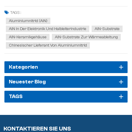
Leistungselektronik können herkömmliche
Wärmemanagementmaterialien (wie Aluminiumoxid, Al₂O₃) die
TAGS :
Anforderungen von Umgebungen mit hoher Leistung, hohen...
Aluminiumnitrid (AlN)
AlN In Der Elektronik Und Halbleiterindustrie
AlN-Substrate
AlN-Keramikgehäuse
AlN-Substrate Zur Wärmeableitung
Chinesischer Lieferant Von Aluminiumnitrid
Kategorien
Neuester Blog
TAGS
KONTAKTIEREN SIE UNS