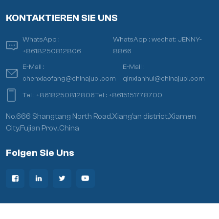
KONTAKTIEREN SIE UNS
WhatsApp :
WhatsApp :
wechat: JENNY-
+8618250812806
8866
E-Mail :
E-Mail :
chenxiaofang@chinajuci.com
qinxianhui@chinajuci.com
Tel :
+8618250812806
Tel :
+8615151778700
No.666 Shangtang North Road,Xiang’an district,Xiamen
City,Fujian Prov.,China
Folgen Sie Uns