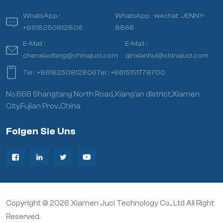
WhatsApp :
WhatsApp :
wechat: JENNY-
+8618250812806
8866
E-Mail :
E-Mail :
chenxiaofang@chinajuci.com
qinxianhui@chinajuci.com
Tel :
+8618250812806
Tel :
+8615151778700
No.666 Shangtang North Road,Xiang’an district,Xiamen
City,Fujian Prov.,China
Folgen Sie Uns
Copyright © 2026 Xiamen Juci Technology Co., Ltd All Right
Reserved.