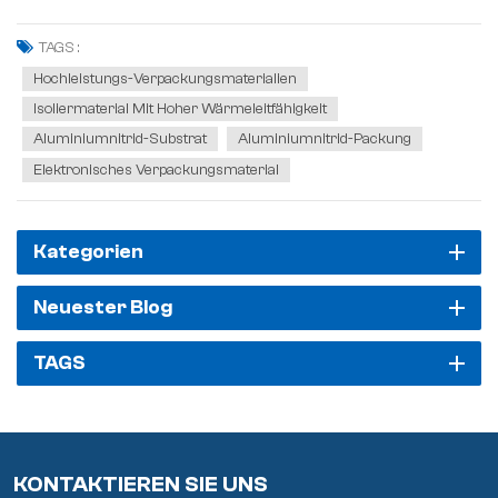
und ist somit eine ideale Wahl für Substratmaterialien in
großflächigen integrierten Schaltungen. Darüber hinaus eignet es sich
TAGS :
hervorra...
Hochleistungs-Verpackungsmaterialien
Isoliermaterial Mit Hoher Wärmeleitfähigkeit
Aluminiumnitrid-Substrat
Aluminiumnitrid-Packung
Elektronisches Verpackungsmaterial
Kategorien
Neuester Blog
TAGS
KONTAKTIEREN SIE UNS