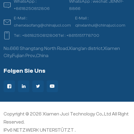
WhatsApp :
WhatsApp :
wechat: JENNY-
+8618250812806
8866
E-Mail :
E-Mail :
chenxiaofang@chinajuci.com
qinxianhui@chinajuci.com
Tel :
+8618250812806
Tel :
+8615151778700
No.666 Shangtang North Road,Xiang’an district,Xiamen
City,Fujian Prov.,China
Folgen Sie Uns
Copyright © 2026 Xiamen Juci Technology Co., Ltd All Right
Reserved.
IPv6 NETZWERK UNTERSTÜTZT .