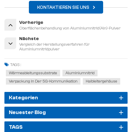
KONTAKTIEREN SIE UNS
Vorherige
Oberflächenbehandlung von Aluminiumnitrid(Aln)-Pulver
Nächste
Vergleich der Herstellungsverfahren für
Aluminiumnitridpulver
TAGS :
Wärmeableitungssubstrate
Aluminiumnitrid
Verpackung In Der 5G-Kommunikation
Halbleitergehäuse
Kategorien
Neuester Blog
TAGS