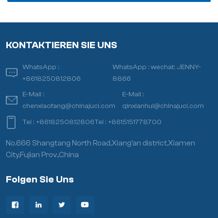
KONTAKTIEREN SIE UNS
WhatsApp :
WhatsApp :
wechat: JENNY-
+8618250812806
8866
E-Mail :
E-Mail :
chenxiaofang@chinajuci.com
qinxianhui@chinajuci.com
Tel :
+8618250812806
Tel :
+8615151778700
No.666 Shangtang North Road,Xiang’an district,Xiamen
City,Fujian Prov.,China
Folgen Sie Uns