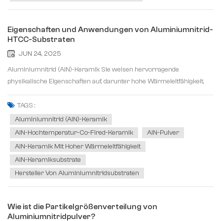
Eigenschaften und Anwendungen von Aluminiumnitrid-
HTCC-Substraten
JUN 24, 2025
Aluminiumnitrid (AlN)-Keramik Sie weisen hervorragende
physikalische Eigenschaften auf, darunter hohe Wärmeleitfähigkeit,
niedrige Dielektrizitätskonstante, hohe Festigkeit, hohe Härte,
Ungiftigkeit und einen Wärmeausdehnungskoeffizienten ähnlich dem
TAGS :
von Silizium. Dar&u...
Aluminiumnitrid (AlN)-Keramik
AlN-Hochtemperatur-Co-Fired-Keramik
AlN-Pulver
AlN-Keramik Mit Hoher Wärmeleitfähigkeit
AlN-Keramiksubstrate
Hersteller Von Aluminiumnitridsubstraten
Wie ist die Partikelgrößenverteilung von
Aluminiumnitridpulver?