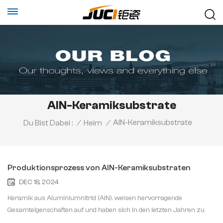
AlN-Keramiksubstrate
AlN-Keramiksubstrate
Du Bist Dabei :
/
Heim
/
Produktionsprozess von AlN-Keramiksubstraten
DEC 18, 2024
Keramik aus Aluminiumnitrid (AlN). weisen hervorragende
Gesamteigenschaften auf und haben sich in den letzten Jahren zu
einem umfassend erforschten Hochleistungskeramikmaterial der