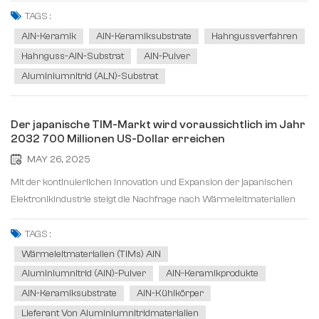
nächsten Generation entwickelt. Es verfügt über eine hohe
TAGS :
Wärmeleitfähigkeit, eine niedrige Dielektrizitätskonstante,...
AlN-Keramik
AlN-Keramiksubstrate
Hahngussverfahren
Hahnguss-AlN-Substrat
AlN-Pulver
Aluminiumnitrid (ALN)-Substrat
Der japanische TIM-Markt wird voraussichtlich im Jahr
2032 700 Millionen US-Dollar erreichen
MAY 26, 2025
Mit der kontinuierlichen Innovation und Expansion der japanischen
Elektronikindustrie steigt die Nachfrage nach Wärmeleitmaterialien
(TIMs) Auch im Land wächst der Markt deutlich. Der TIM-Markt spielt
eine entscheidende Rolle bei der Wärmeregulierung elektronischer
TAGS :
Geräte, um der...
Wärmeleitmaterialien (TIMs) AlN
Aluminiumnitrid (AlN)-Pulver
AlN-Keramikprodukte
AlN-Keramiksubstrate
AlN-Kühlkörper
Lieferant Von Aluminiumnitridmaterialien