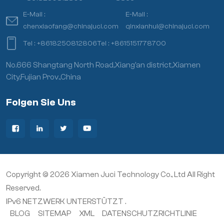
E-Mail :
E-Mail :
chenxiaofang@chinajuci.com
qinxianhui@chinajuci.com
Tel :
+8618250812806
Tel :
+8615151778700
No.666 Shangtang North Road,Xiang’an district,Xiamen
City,Fujian Prov.,China
Folgen Sie Uns
Copyright © 2026 Xiamen Juci Technology Co., Ltd All Right
Reserved.
IPv6 NETZWERK UNTERSTÜTZT .
BLOG
SITEMAP
XML
DATENSCHUTZRICHTLINIE