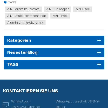
Isolation zu einem Kernwerkstoff für die Lösung von
TAGS :
Herausforderungen der Wärme...
AlN-Keramiksubstrate
AlN-Kühlkörper
AlN-Filter
AlN-Strukturkomponenten
AlN-Tiegel
Aluminiumnitridkeramik
Kategorien
Neuester Blog
TAGS
KONTAKTIEREN SIE UNS
WhatsApp :
WhatsApp :
wechat: JENNY-
+8618250812806
8866