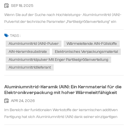
SEP 18, 2025
Wenn Sie auf der Suche nach Hochleistungs- Aluminiumnitrid (AlN)-
Pulverist der technische Parameter „Partikelgrößenverteilung“ ein
absolut essentieller Faktor, den Sie nicht übersehen dürfen. Es handelt
sich nicht nur um eine Reihe komplexer Zahlen auf einem Datenbla...
TAGS :
Aluminiumnitrid (AlN)-Pulver
Wärmeleitende AlN-Füllstoffe
AlN-Keramiksubstrate
Elektronisches Verpackungsmaterial
Aluminiumnitridpulver Mit Enger Partikelgrößenverteilung
Aluminiumnitridlieferant
Aluminiumnitrid-Keramik (AlN): Ein Kernmaterial für die
Elektronikverpackung mit hoher Wärmeleitfähigkeit
APR 24, 2026
Im Bereich der funktionalen Werkstoffe der keramischen additiven
Fertigung hat sich Aluminiumnitrid (AlN) dank seiner einzigartigen
Kombination aus hoher Wärmeleitfähigkeit und hoher elektrischer