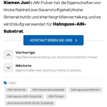
Xiamen Juci
's AlN-Pulver hat die Eigenschaften von
h
hohe Reinheit,l
ow Sauerstoffgehalt,h
hohe
Sinteraktivität und s
Harfengrößenverteilung. und es
wird häufig verwendet für
Hahnguss-AlN-
Substrat
.
KONTAKTIEREN SIE UNS
Vorherige
Oberflächenbehandlung von Aluminiumnitrid(Aln)-Pulver
Nächste
Eigenschaften des Aluminiumnitrid-Substrats
TAGS :
AlN-Keramik
AlN-Keramiksubstrate
Hahngussverfahren
Hahnguss-AlN-Substrat
AlN-Pulver
Aluminiumnitrid (ALN)-Substrat