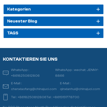
Kategorien
Neuester Blog
TAGS
KONTAKTIEREN SIE UNS
WhatsApp :
WhatsApp :
wechat: JENNY-
+8618250812806
8866
E-Mail :
E-Mail :
chenxiaofang@chinajuci.com
qinxianhui@chinajuci.com
Tel :
+8618250812806
Tel :
+8615151778700