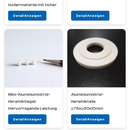
Isoliermaterial mit hoher
Wärmeleitfähigkeit
Detail Anzeigen
Detail Anzeigen
Mini-Aluminiumnitrid-
Aluminiumnitrid-
Keramiktiegel:
Keramikteile
Hervorragende Leistung
φ76xφ30x10mm
und vielseitige
Detail Anzeigen
Detail Anzeigen
Anwendungen