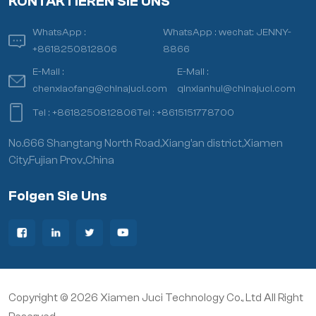
KONTAKTIEREN SIE UNS
WhatsApp :
WhatsApp :
wechat: JENNY-
+8618250812806
8866
E-Mail :
E-Mail :
chenxiaofang@chinajuci.com
qinxianhui@chinajuci.com
Tel :
+8618250812806
Tel :
+8615151778700
No.666 Shangtang North Road,Xiang’an district,Xiamen
City,Fujian Prov.,China
Folgen Sie Uns
Copyright © 2026 Xiamen Juci Technology Co., Ltd All Right