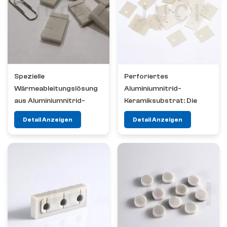
Spezielle
Perforiertes
Wärmeableitungslösung
Aluminiumnitrid-
aus Aluminiumnitrid-
Keramiksubstrat: Die
Keramik für optische
ideale Wahl für
Detail Anzeigen
Detail Anzeigen
Module
Leistungselektronikanwendu