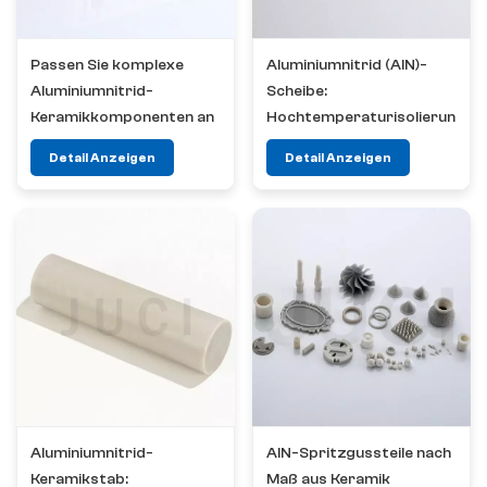
Passen Sie komplexe
Aluminiumnitrid (AlN)-
Aluminiumnitrid-
Scheibe:
Keramikkomponenten an
Hochtemperaturisolierung
und Wärmemanagement
Detail Anzeigen
Detail Anzeigen
Aluminiumnitrid-
AlN-Spritzgussteile nach
Keramikstab:
Maß aus Keramik